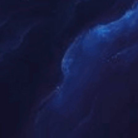
持续挑战的自我超越
伤病潮袭来时，热内西奥展现惊人应变能力。当
通过科学负荷管理保持战斗力。医疗团队引入冷
35%。这段时期球队取得4胜1平的佳绩，证明体
面对媒体质疑声浪，教练组建立信息过滤机制。
论，这种透明化沟通重塑球队舆论环境。当某体
场净胜3球的表现作出最好回应。
赛季尾声的冲刺阶段，心理调节成为决胜关键。
程，在更衣室布置生物反馈装置监测压力值。欧
专注于每场90分钟的较量，这种过程导向思维最
总结：
热内西奥的冠军征程，是现代足球智慧结晶的生