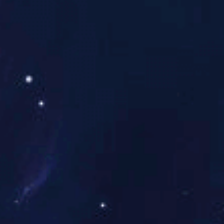
哲学，解读他如何通过体系构建、心理建设、青
甲赛场掀起技术革命的同时，为现代足球教练艺
战术体系的革命性重构
热内西奥甫一上任便打破传统4231阵型的桎梏
守结构在应对不同对手时展现出惊人适应性，中
边翼卫与中场形成立体攻防网络。对阵巴黎圣日
刺空间被压缩40%，内马尔的触球次数下降至赛
进攻端推行流动式传控哲学，强调无球跑动与三
均控球率从52%提升至62%，危险区域传球成功
由，经常回撤中场形成局部人数优势，这种战术
状态。
训练场上的科技创新成为战术落地的关键支撑。热