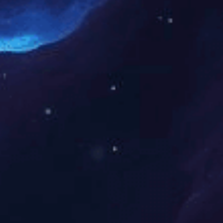
上一篇：
科学王者荣耀状态训练方法探究与…