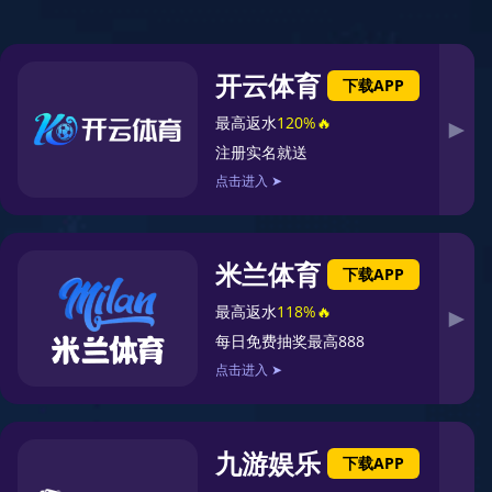
注册入口
始