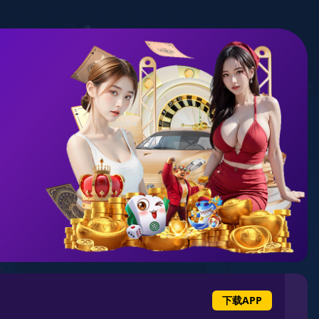
App下载
公司介绍
体育头条
G九游会
—— 比赛数据从这里开