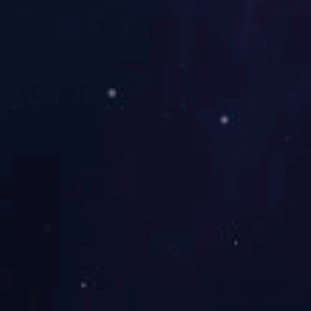
精选推荐
1
上海大鲨鱼迎战印尼年轻骑士期待精彩
在即将到来的比赛中，上海大鲨鱼将迎战来自
2026-06-11
2
热内西奥带队冲击法甲冠军全纪录
法国足球甲级联赛的激烈角逐中，里昂名帅布鲁
2026-06-29
3
武汉滑板队进攻策略解析与热点动态全
本文将对武汉滑板队的进攻策略进行深入分析
2026-06-13
4
日本高中足球明星盘点及其未来发展潜
本文旨在对日本高中足球明星进行全面盘点，