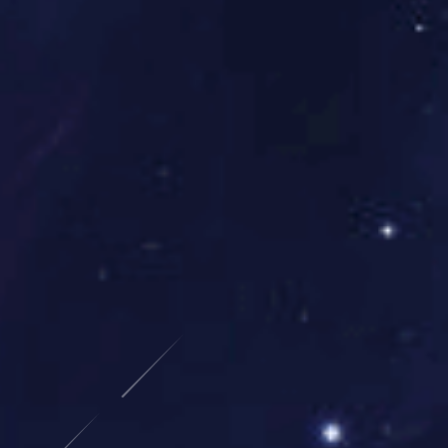
2、战术执行能力
战术执行能力是评估一支球队竞争力的重要指标，而
武汉飞盘队在这方面同样表现突出。在比赛过程中，
他们根据场上局势快速调整战术，以应对不同对手带
来的挑战。例如，在进攻时，他们善于利用人数上的
优势，通过快速传递球权来拉开空间，从而实现有效
进攻。
另外，在防守端，武汉飞盘队同样显露出了良好的战
术意识。他们会根据对方攻击模式及时进行防守布
阵，有效阻止对方得分。这种灵活应变、随机应变的
策略使得他们在比赛过程中保持了一定程度上的主动
权，为最终获胜打下了坚实基础。
综上所述，武汉飞盘队不仅拥有优秀个体，还具有出