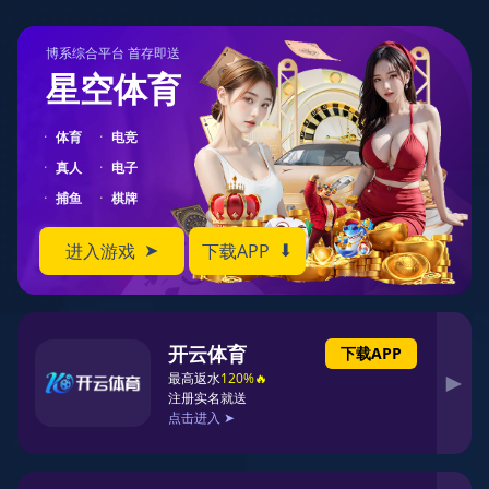
注册入口
AG九游会
—— 比赛数据