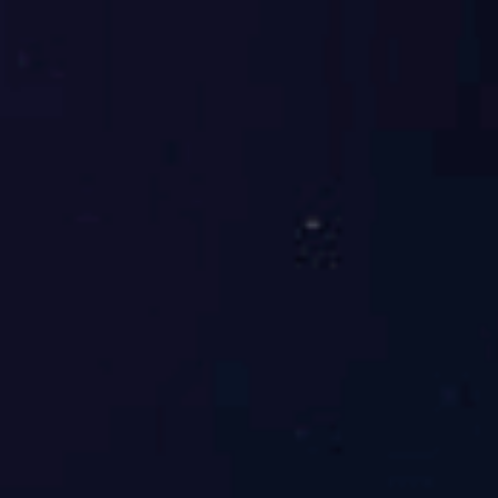
1
杭州足球队的盯防革新探索与实践全景分
本文将对杭州足球队在盯防战术上的创新探索与实践
进行全景分析。...
2026-07-23
2
武汉排球队在全国排球耐力排行榜中荣获
武汉排球队在全国排球耐力排行榜中获得第4名，这一
成绩不仅彰显了...
2026-05-31
3
世界著名足球明星小人展现足球魅力与梦
本篇文章将探讨“世界著名足球明星小人展现足球魅力
与梦想的奇幻...
2026-08-06
4
天津津门虎vs河南队比赛