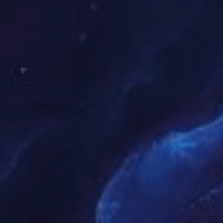
因此，可以看出良好的心理素质不仅帮助汉飞盘队避
免失误，而且增强了团队凝聚力，让每位成员都能全
力以赴，共同追求胜利目标。
4、团队协作精神
成功并非仅依靠个体天赋，更离不开团队合作。在这
一点上，武汉飞盘队展现出了令人钦佩的一致性。他
们通过长期训练建立起深厚默契，各个成员之间相互
信任，相互支持，不论是在进攻还是防守环节，都能
形成一个完整、有序的小组行动。
同时，在比赛过程中，每位选手都懂得自己的角色定
位，无论是承担主要进攻责任还是负责防守，都恪尽
职守。这种明确分工与协作配合，使得整个团队如同
一台运转流畅的机器，各项工作有条不紊地进行，提