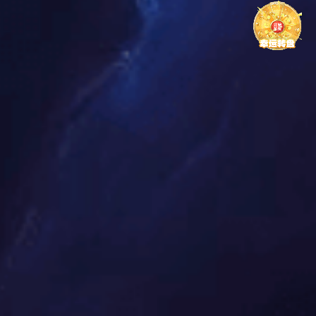
高了整体竞技水平及效率。
综上所述，高度默契和团结一致是武汉飞盘队取得优
异成绩的重要原因之一。只有当每位成员都意识到自
身价值并为整体目标努力奋斗时，才能最终实现辉煌
成就。
总结：
通过以上分析，我们可以看到武汉飞盘队在马拉松大
满贯中的精彩表现，是多方面因素共同作用的结果。
从个人技术到战术执行，再到心理素质和团队协作，
这些要素相互交织，共同推动着球队不断向前发展，
实现更高层次上的突破。
未来，希望武汉飞盘队能够继续保持这种优良传统，