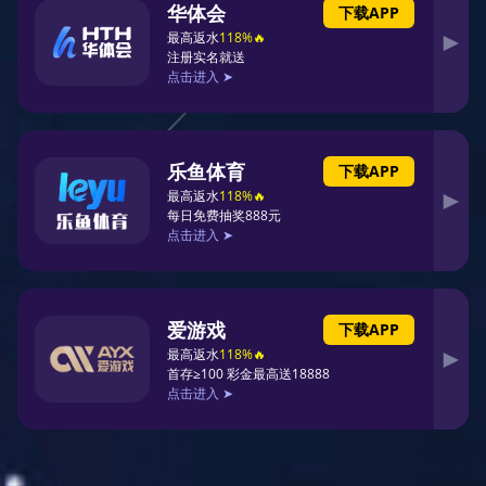
精彩表现分析与点评
武汉飞盘队在马拉松大满贯中的表现引起了广泛关
注，展现了运动员的个人能力与团队合作的完美结
合。本文将从四个方面进行详细分析与点评，包括个
人技术水平、战术执行能力、心理素质和团队协作精
神。通过对这些方面的深入探讨，我们将更全面地理
解武汉飞盘队如何在激烈的竞争中脱颖而出，展现出
色的竞技状态和团队风采。希望通过本篇文章，能够
为广大读者提供一份关于武汉飞盘队表现的深刻见
解。
1、个人技术水平