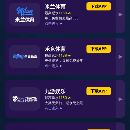
从这里开始
覆盖实时赛事、专业数据、高清视频，
AG九游会
APP
与网页版为您提供便捷的体育服务。
APP下载
网页版入口
首页
/
体育头条
/ 正文
2026-06-24 15:43
35 次阅读
武汉飞盘队在马拉松大满贯中的个人能力