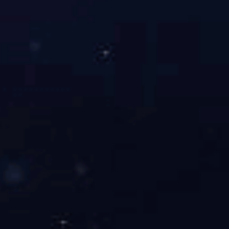
本文将围绕天津津门虎与河南队的比赛进行详细阐
述。从球队背景、...
2026-07-15
5
科学CSGO实力提升指南：高效训练方法与技
在当今电竞时代，《反恐精英：全球攻势》（CSGO）
作为一款经典的第一人称...
2026-06-26
推荐网站
联系我们
地址
support@bangpuco.com