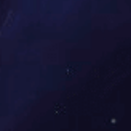
西甲联赛的时间艺术体现在竞技逻辑与商业智慧的完
美平衡。从计算机算法生成的公平赛程到充满人文关
怀的间歇安排，从全球化的转播时段分配到数字时代
的观赛革新，每个细节都彰显着世界顶级联赛的运营
水准。这种精密的时间管理系统，既保障了竞技体育
的纯粹性，又释放出职业足球的商业潜能。
随着5G技术和元宇宙概念的发展，未来的赛程呈现将
突破物理时空限制。虚拟主场观赛、AI个性化推荐、
区块链票务系统等创新应用，正在重构球迷与赛事的
时间关系。西甲联盟对时间要素的持续深耕，不仅巩
固了其作为足球商业标杆的地位，更为全球体育产业
的升级提供了可资借鉴的范本。