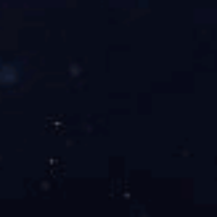
2026-06-12
推荐网站
联系我们
地址
support@bangpuco.com
AG九游会
AG九游会（官方网站）-首页【jiuyouhui.com】提供j9九游会ag官