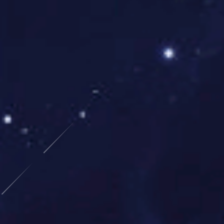
赛季收官阶段的时间编排最具戏剧张力，保级大战与
争冠冲刺往往同步上演。联盟会将涉及升降级的焦点
赛事统一安排在同一时间开球，杜绝信息不对称带来
的竞技不公。这种透明化操作显著提升了联赛的公正
性与悬念性。
焦点赛事的战略考量
马德里德比、塞维利亚德比等地区性对抗拥有专属时
间保护区，联盟会提前半年公示这些重点赛事的预定
日期。对于可能影响欧战资格的强强对话，赛程安排
会预留足够的备战时间，通常在欧战比赛日后给予参
赛球队至少72小时恢复期。
新兴势力挑战传统格局的赛事被赋予特殊关注，当赫
罗纳、皇家社会等球队冲击积分榜前列时，联盟会适