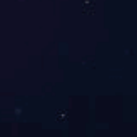
2
西甲联赛转播权及电视台信息
西甲联赛作为全球最具影响力的足球赛事之一，其转
播权与电视台信息...
2026-07-04
3
深度探讨张军在王者荣耀中的成长与挑战
本文将深入探讨张军在《王者荣耀》游戏中的成长与
挑战之路。整个...
2026-05-31
4
王者荣耀新手必看：从零开始的全面技术入
《王者荣耀》作为一款风靡全球的多人在线对战游
戏，吸引了大量新手...
2026-06-08
5
梅西的艺术之旅：足球巨星如何用画笔描绘