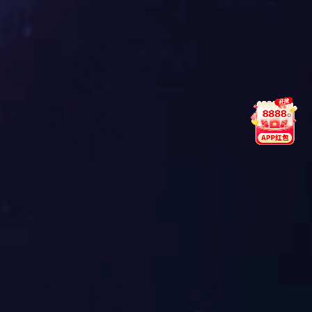
上一篇：
适合女性使用的家用健身器材推荐…
下一篇：
广州篮球队崛起之路联合会杯背后
精选推荐
1
影视圈中的足球明星盘点他们的演艺与运
在当今社会，足球不仅是一项受欢迎的运动，更是许
多明星追逐的梦想。...
2026-07-29