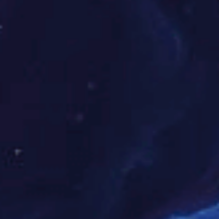
除了专业培训外，教练也经常利用比赛录像进行分
析，让选手们认识到自身心理状态对比赛结果的重要
影响。通过观看自己的优劣势，总结经验教训，可以
帮助他们建立更强大的内心世界，从而在关键时刻保
持稳定表现。
此外，在赛事前夕，球队会邀请心理专家进行讲座，
为运动员提供科学合理的方法来管理焦虑情绪。这种
针对性的辅导让每位选手都能以积极心态迎接比赛，
为取得佳绩打下坚实基础。
4、灵活应变策略
随着竞赛水平逐渐提高，各支球队间竞争愈发激烈，
对于战略和战术要求也随之增加。为了适应这种变
化，成都攀岩队不断优化战术布局，根据不同对手和