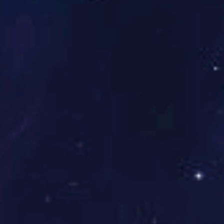
最后，通过定期邀请专业教练进行技战术指导，进一
步提升了整个团队的技术水平。教练根据每位选手的
特点制定个性化训练方案，使得每个人在技能上得到
充分发展，同时也为整体成绩奠定了良好的基础。
2、团队建设的重要性
为了强化团队精神，成都攀岩队非常重视团队建设活
动。在日常训练之外，他们组织了一系列拓展活动，
如户外生存训练和团体游戏。这些活动不仅有助于锻
炼身体素质，更重要的是加强了队员之间相互理解与
支持，形成更加紧密无间的关系。
与此同时，在比赛前夕，球队会召开心理辅导会议，
让每位成员分享自己的想法和感受。在交流中，他们
学会倾听彼此，并给予鼓励。这种开放式沟通让每位