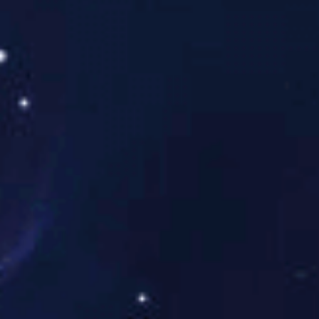
1、训练方式的创新
成都攀岩队在训练方式上进行了大胆尝试，通过引入
多样化的训练项目来提升整体实力。传统的单一训练
模式往往会导致队员们面临技术瓶颈，而新颖的组合
训练如模拟比赛、实战演练等，则有效突破了这一局
限，增强了队员们应对各种情况的能力。
此外，成都攀岩队还开展小组合作练习，以提高各个
成员之间的默契度。通过分组进行不同难度级别的攀
登，不仅帮助队员们互相学习与借鉴，还增进了彼此
间的信任和支持。这种创新性的训练方式，使得每位
成员都能够发挥自身优势，共同克服困难，从而实现
更高效能。