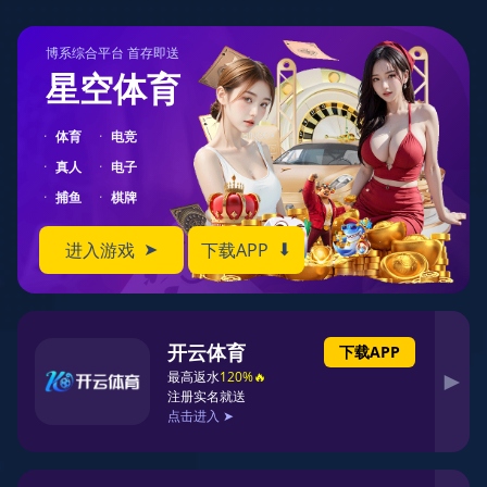
注册入口
AG九游会
—— 比赛数据