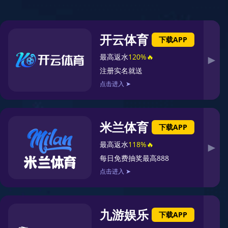
注册入口
始