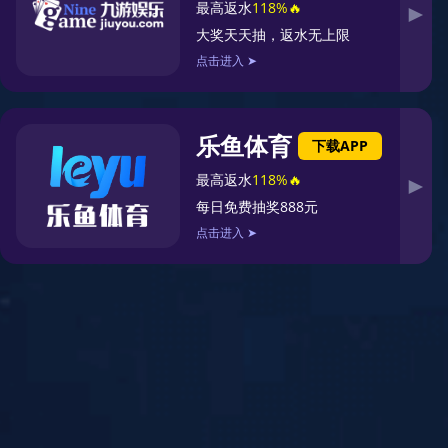
的体育服务。
2026-06-14 16:47
33 次阅读
尼黑的潜在对手成为足坛热议焦点。本文将
交锋与心理因素四个维度展开深度探讨。拜
，但其欧冠经验与阵容厚度仍具竞争力。曼