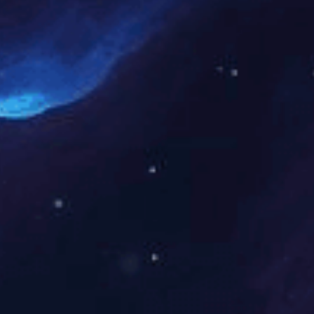
上一篇：
武汉滑板队进攻策略解析与热点动…