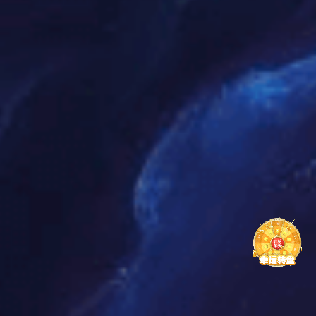
着。因此，对战术应变能力和临场判断力都是考验双
方教练智慧的重要环节。
4、比赛前景与期待
综合来看，此役不仅是技术与体能上的较量，也是心
理素质的大考验。对于上海大鲨鱼而言，他们背负着
主场作战的压力，需要在自家观众面前展现最佳状
态。而对于印尼年轻骑士来说，这是一次绝佳展示自
我的机会，他们希望通过这样高水平赛事提升自己，
同时积累宝贵经验。
从观众角度来看，这场赛事无疑充满悬念。两支球队
风格迥异，都有各自独特魅力，相信能为观众带来一
场酣畅淋漓的视听盛宴。不论结果如何，这样高水平
赛事本身就是一种享受，让人期待每一个精彩瞬间，