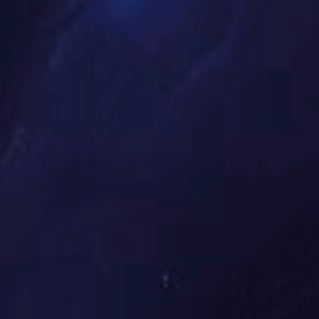
也让我们更加热爱这项运动。
总之，不论最终谁能取得胜利，这场“上海大鲨鱼”迎
战“印尼年轻骑士”的比赛都将在各自支持者心中留下
深刻烙印，也必将推动两国篮球事业的发展，使双方
更加紧密地联系在一起，共同书写美好的篮球篇章。
总结：
通过上述分析，我们可以看出，“上海大鲨鱼”迎战“印
尼年轻骑士”的对决，不仅是一场普通篮球赛事，更是
文化交流的平台。这种跨国交流使得不同地区的人们
能够分享共同热爱的体育项目，并增进彼此之间理解
与尊重。同时，对于参与其中的运动员来说，也是个
人成长的重要契机，有助于提升竞技水平及心理素
质。