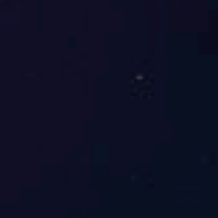
精选推荐
1
腹肌训练常用健身器材及使用技巧
腹肌训练是健身爱好者塑造核心力量与身体线条的重
要环节，而选择合...
2026-06-21
2
提升心理素质助力竞技表现杭州网球队的
在竞技体育中，心理素质往往是决定运动员表现的重
要因素。杭州网球...
2026-07-14
3
南京飞盘队战术揭秘：深度解析阵地战的技
南京飞盘队以其独特的战术和团队合作而闻名，本文
将深入解析其在阵...
2026-06-29