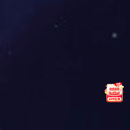
未来，我们期待这样的精彩赛事能够越来越频繁地举
办，让更多人感受到篮球运动所带来的快乐。此外，
也希望各国间能够加强合作，通过体育搭建起沟通桥
梁，共同促进全球体育事业的发展，实现互惠共赢！
上一篇：
攀岩战术解析：北京攀岩队如何构建…
下一篇：
南京排球队的比赛经验揭秘与排球