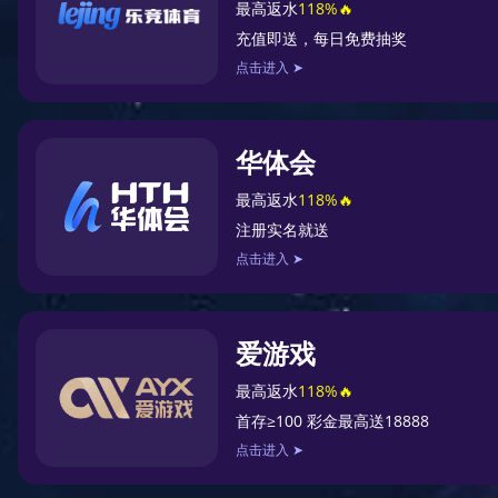
覆盖实时赛
首页
/
体育头条
/ 正文