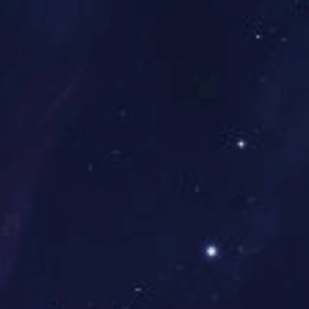
保障。
2、运动员素质与团队精神
优秀的运动员不仅需要过硬的技术，更需具备强
够保持冷静，迅速调整战术，这是决定胜负的重
素质培养，让每位队员都成为全方位发展的人才
与此同时，团队合作意识也是本次成功的重要原
共同面对挑战。在日常训练中，他们会分享各自
力。这种团结一致、互相扶持的氛围使得整个团
正因为有这样的团队精神，西安乒乓球队才能够
现战术上的灵活调整。这种能力使得他们能够频
引发全社会对他们成绩的新一轮热议。
3、赛事表现及社会反响