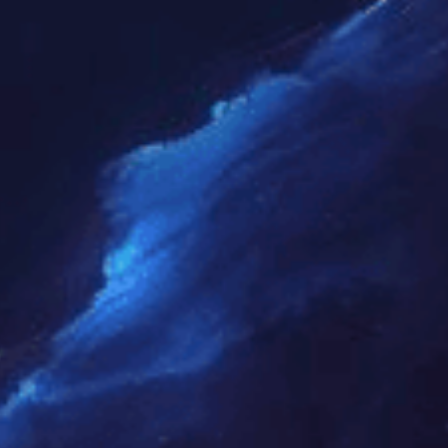
创下多项记录。他们以超快速度、一流技巧
表现在社交媒体上引发热潮，无数网友纷纷
入分析他们成功之路后，对其他体育项目给
富有创造性的训练模式值得其他项目学习，
望借助这一契机加大曝光率。无论是企业赞
伍注入了更多动力，让他们可以继续追求更
的信念，不断研发新的训练方案，以适应越
国际视野，与世界顶尖选手进行交流切磋，