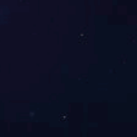
明星因其卓越的表现和传...
分榜
，展现了强劲的实力和团...
，始终伴随着激烈的竞技...
让
全球亿万球迷心中的热爱。...
揭