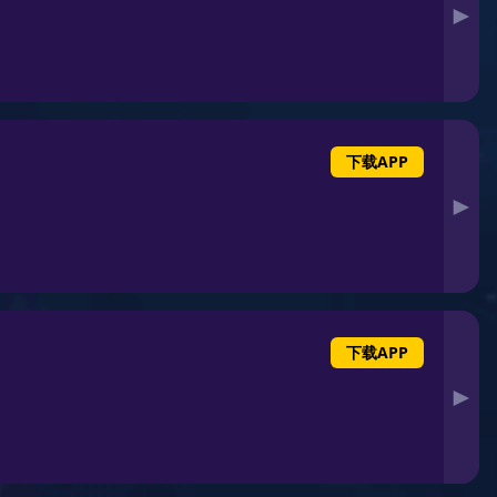
事、专业数据、高清视频，
AG九游会APP
与网页版为您提供便捷
APP下载
网页版入口
西安乒乓球队在近期的比赛中实现了突破极限速
科学的训练方法与团队的协作，球队在多项赛事
艺，也推动了整个乒乓球运动的发展。本文将从