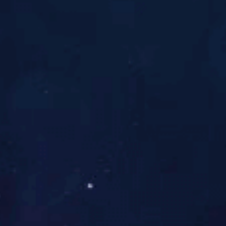
神状态；三是赛事表现及其引发的社会反
面呈现西安乒乓球队突破极限速度再创新高
以提升整体竞技水平。在传统训练基础上，
使得每位运动员都能清晰了解到自身技术不
大幅提高了运动员们在比赛中的表现。
理疏导帮助运动员克服比赛压力，使他们能
让队伍更具凝聚力，同时也提升了个体选手
环节。通过营养师制定合理饮食计划，并配
状态，这为他们在赛场上的高速发挥提供了