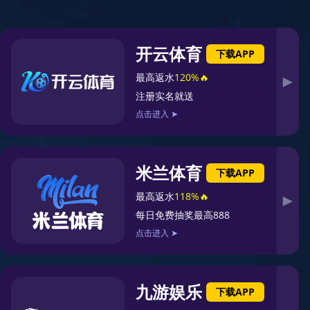
注册入口
始