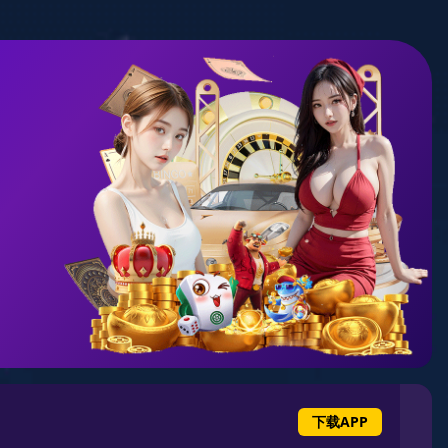
App下载
公司介绍
体育头条
G九游会
—— 比赛数据从这里开