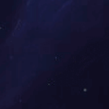
总结：
西甲积分平局规则通过层级化的判定标准，构建
交锋优先到净胜球比较，每项细则都在引导球队
史案例表明，规则不仅决定排名，更深度参与俱
要推手。
未来，随着足球商业化进程加速，规则或将进一
加权或关键比赛积分加成等创新机制。但无论如
与商业价值间找到最佳平衡点，让西甲联赛在全