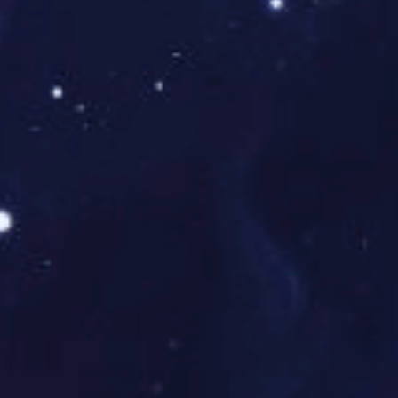
当上述标准均无法决出高下时，联赛将启用附加赛
的保级附加赛后，西甲再未出现此类情况。附加
突风险使其成为“备而不用的最后手段”。
球队战术策略调整
积分规则深刻影响球队的战术选择。在直接交锋
时往往倾尽全力。例如，巴萨在2016年国家德
型，最终3-2险胜，此役直接决定了当赛季冠军
战役的排兵布阵。
中下游球队则需在保级与进攻效率间寻找平衡。
动收缩防守，避免因输球导致直接交锋劣势。20
场仅2次射门却成功守平，最终凭借这一分差惊险
规则还间接推动青训体系改革。由于净胜球依赖