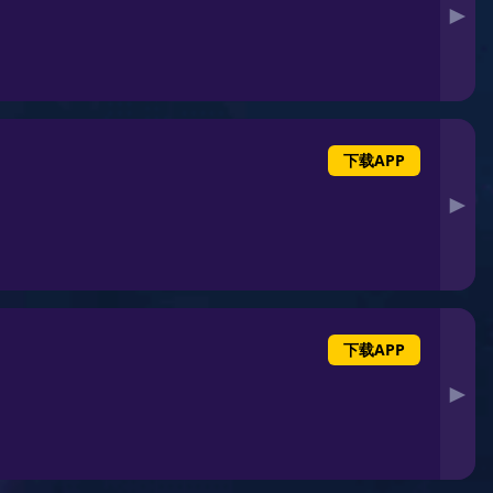
事、专业数据、高清视频，
AG九游会APP
与网页版为您提供便捷
APP下载
网页版入口
文章摘要内容
西甲联赛作为全球最具影响力的足球联赛之一，