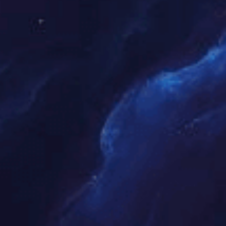
锋。毕尔巴鄂竞技近十年青训产出多名高效射手，
不无关联。这种长期策略使中小俱乐部在积分混
联赛竞争格局重塑
积分平局规则强化了西甲争冠集团的悬念感。近
而非传统积分差距。2020年皇马以相互战绩优
单一比赛范畴，成为“六分之战”。这种设计客观
对于欧战资格区，规则加剧了中游球队的混战。
球差异错失欧联杯席位，促使管理层加大引援投
援预算在过去五年增长37%，直接受规则驱动。
保级战中，规则催生了独特的“小分计算文化”。
化，甚至出现最后轮次“为多进一球而全员压上”的
球惨遭降级，此类案例不断提醒球队：在西甲，