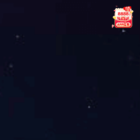
深圳排球队的崛起之路：从默默无闻