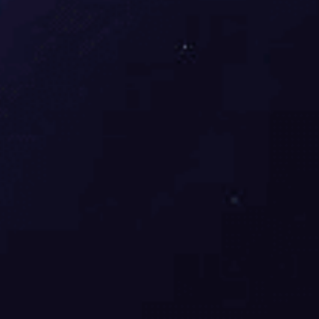
了兼具公平性与戏剧性的竞争体系。从直接
优化战术选择，同时维持联赛整体悬念。历
乐部战略制定，成为塑造西甲独特风格的重
步与观赏性需求结合。例如，引入进攻数据
何调整，其核心目标始终不变：在竞技公平
球足球版图中持续绽放魅力。
下一篇：