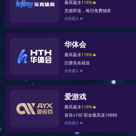
覆盖实时赛
首页
/
体育头条
/ 正文