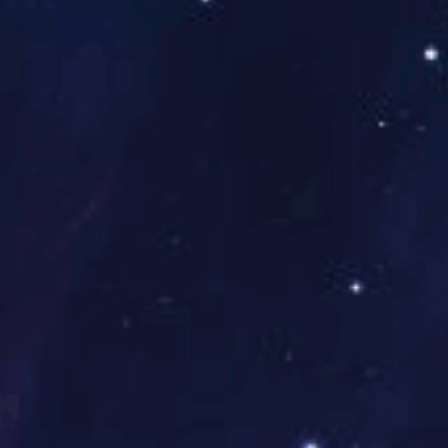
续探索。
近年来，欧足联积分体系的影响逐渐渗透至西甲
无法区分排名，联赛开始参考公平竞赛积分或俱
低，却为极端情况提供了更系统的解决方案，同时
具体判定标准解析
当前西甲积分平局规则遵循多层级判定逻辑。首
客场进球数。例如，若两队积分相同，则比较两
比较客场进球数。这一规则迫使球队在直接对话
累。
若直接交锋无法区分，则进入净胜球与总进球数
的基础上追求更大比分，尤其赛季末段，强队常通
的亚军之争中，皇马凭借多1个净胜球锁定排名，