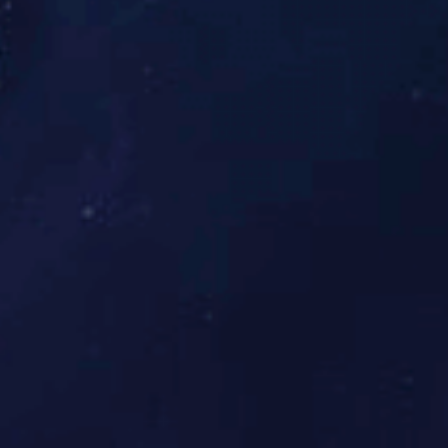
规则设计中。例如，若直接交锋与净胜球均
乐部历史战绩。这些补充规则虽使用频率较
也引发关于“历史优势是否合理”的争议。
要标准为直接交锋战绩，包括胜负关系和主
回合交锋中胜负关系；若两回合均战平，则
中采取更积极策略，而非依赖后续净胜球积
比较阶段。净胜球规则促使球队在确保胜利
过大胜弱旅巩固优势。2021年皇马与巴萨
凸显细节对最终结果的影响。