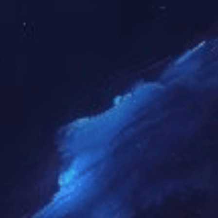
机制。不过自1999年塞尔塔与巴拉多利德
赛虽具戏剧性，但高昂的运营成本和赛程冲
权重较高的体系下，强队对阵直接竞争对手
比中为压制皇马，罕见地采用三后卫激进阵
归属。教练组对规则的理解已渗透至每场关键
面对积分相近的保级对手时，部分球队会主
19年莱加内斯对阵西班牙人一役中，主队全
保级，折射出规则催生的保守主义倾向。
进攻火力，西甲俱乐部更注重培养年轻前