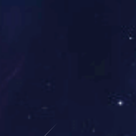
一个为其喝彩。这种自发的支持，不仅增强了个人信
心，也提升了整个团队的士气。
2、技能提升源于共同努力
深圳滑板队能在世界级赛事中脱颖而出，与他们日常
训练中的刻苦付出密不可分。为了提高整体水平，队
员们制定了科学合理的训练计划，通过分工合作，各
司其职来强化各自的技术。从基础动作到复杂技巧，
每个环节都要求精益求精。
培训过程中，教练和选手之间建立了良好的互动关
系。教练不仅负责指导技术，还会根据不同选手的特
点量身定制训练方案，让每个人都能在适合自己的方
式下不断进步。这种因材施教的方法，让所有成员都
感受到自身价值，并愿意为团队目标而努力奋斗。