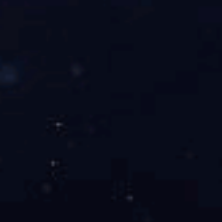
2026-07-03
推荐网站
联系我们
地址
support@bangpuco.com
AG九游会
AG九游会（官方网站）-首页【jiuyouhui.com】提供j9九游会ag官