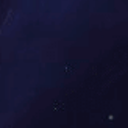
总结：
通过以上几个方面分析，我们可以清晰地看到深圳滑
板队在世界滑板锦标赛中的卓越表现背后，是深厚且
富有活力的团队文化支撑着。他们通过团结协作，共
同努力，不断提升自身技能，同时保持良好心理状
态，有效营造出积极向上的赛事氛围，为实现梦想贡
献力量。
未来，中国滑板事业的发展需要更多像深圳滑板队这
样的优秀代表，通过不断探索创新，引领这项极具活
力与魅力的新兴体育项目走向更广阔的平台。他们用
实际行动证明，只要携手同行，就能够创造辉煌！