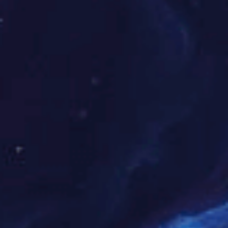
此外，为了增强选手自信心，经常组织模拟比赛，让
他们提前适应比赛环境，从而减少正式比赛时的不安
情绪。这些方法有效地缓解了运动员面临压力时可能
产生的不良反应。
同时，在比赛期间，每当一名选手完成表演后，其余
成员都会聚集一起给予热烈鼓励，这不仅是对个人表
现的一种认可，更是对全体成员心理上的一种支持。
在这样的氛围中，每位运动员都能更加放松地面对挑
战，全力以赴去争取最佳成绩。
4、赛场氛围营造凝聚向心力
赛事当天，深圳滑板队创造出的积极向上的赛场氛围
令人难忘。在这个充满竞争与激情的舞台上，他们用
热情感染观众，用拼搏激励彼此。这种浓厚且愉快的