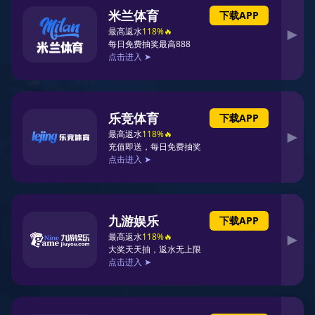
从这里开始
覆盖实时赛事、专业数据、高清视频，
AG九游会
APP
与网页版为您提供便捷的体育服务。
APP下载
网页版入口
首页
/
体育头条
/ 正文
2026-05-31 18:10
78 次阅读
武汉排球队在全国排球耐力排行榜中荣获