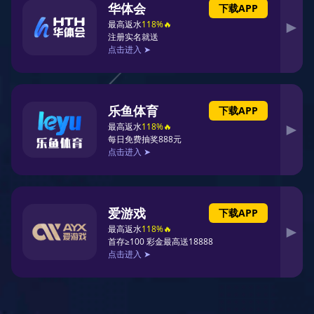
第4名展现出强大实力与潜力
武汉排球队在全国排球耐力排行榜中获得第4名，这
一成绩不仅彰显了球队的强大实力和潜力，也为武汉
市的排球发展注入了新的动力。本文将从四个方面对
这一成就进行深入探讨，包括队伍的训练体系、团队
合作精神、技术与战术优势以及未来发展前景。通过
这些分析，我们可以更全面地理解武汉排球队所取得
的辉煌成就及其背后的原因，为推动我国排球运动的
发展提供借鉴。
1、科学的训练体系